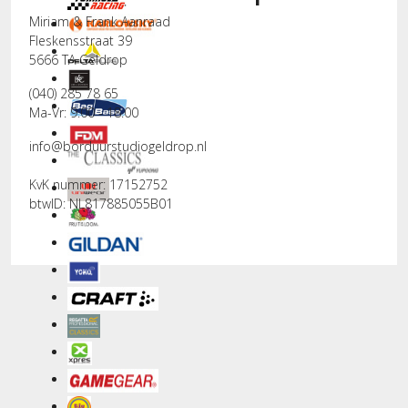
Miriam & Frank Aanraad
Fleskensstraat 39
5666 TA Geldrop
(040) 285 78 65
Ma-Vr: 9.00 - 18.00
info@borduurstudiogeldrop.nl
KvK nummer: 17152752
btwID: NL817885055B01