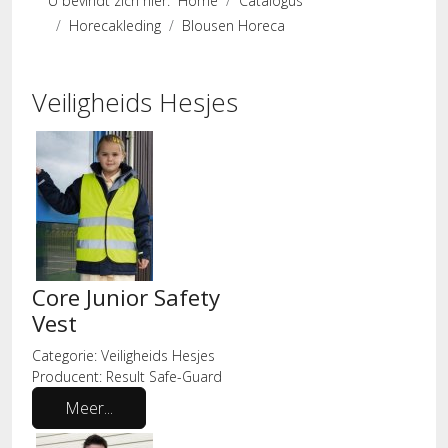
U bevindt zich hier:
Home
Catalogus
Horecakleding
Blousen Horeca
Veiligheids Hesjes
Core Junior Safety
Vest
Categorie:
Veiligheids Hesjes
Producent:
Result Safe-Guard
Meer...