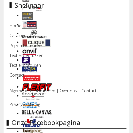
Snel naar
Home
Catalogus
Prijzen borduren
Textiel bedrukken
Textiel borduren
Contact
Algemene Voorwaarden
|
Over ons
|
Contact
Privacyverklaring
Onze Facebookpagina