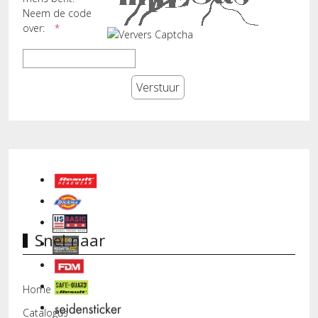
Neem de code
over:
Snel naar
Home
Catalogus