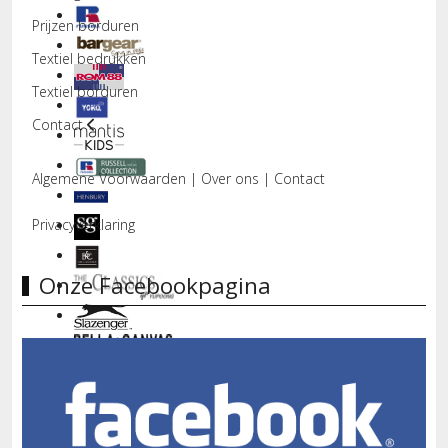
Prijzen borduren
Textiel bedrukken
Textiel borduren
Contact
Algemene Voorwaarden
|
Over ons
|
Contact
Privacyverklaring
Onze Facebookpagina