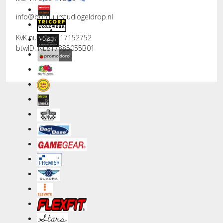
info@borduurstudiogeldrop.nl
KvK nummer: 17152752
btwID: NL817885055B01