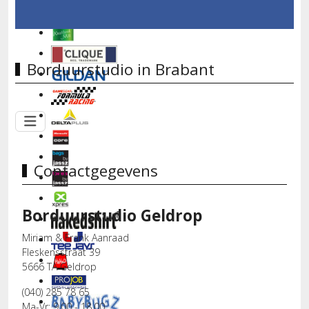
Borduurstudio in Brabant
Contactgegevens
Borduurstudio Geldrop
Miriam & Frank Aanraad
Fleskensstraat 39
5666 TA Geldrop
(040) 285 78 65
Ma-Vr: 9.00 - 18.00