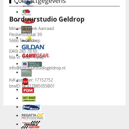
Contactgegevens
Borduurstudio Geldrop
Miriam & Frank Aanraad
Fleskensstraat 39
5666 TA Geldrop
(040) 285 78 65
Ma-Vr: 9.00 - 18.00
info@borduurstudiogeldrop.nl
KvK nummer: 17152752
btwID: NL817885055B01