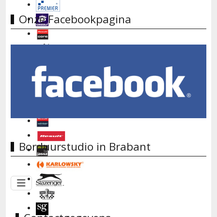
Onze Facebookpagina
Borduurstudio in Brabant