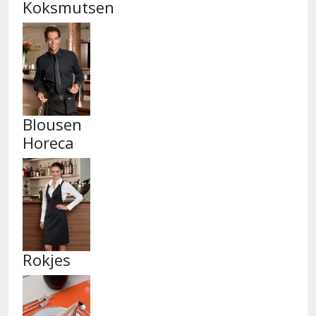
Koksmutsen
Blousen
Horeca
Rokjes