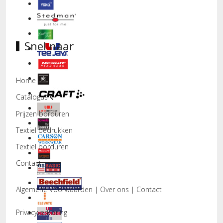
Snel naar
Home
Catalogus
Prijzen borduren
Textiel bedrukken
Textiel borduren
Contact
Algemene Voorwaarden
|
Over ons
|
Contact
Privacyverklaring