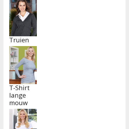
Truien
T-Shirt
lange
mouw