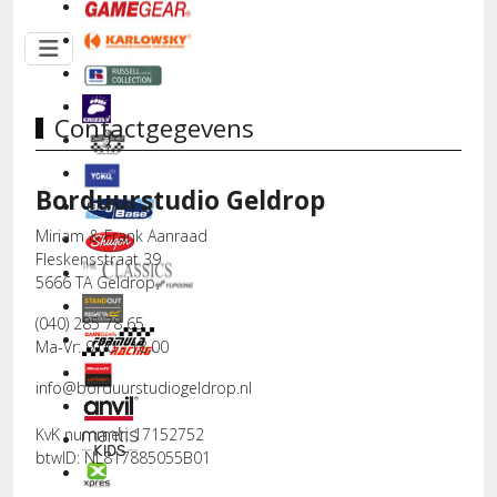
Contactgegevens
Borduurstudio Geldrop
Miriam & Frank Aanraad
Fleskensstraat 39
5666 TA Geldrop
(040) 285 78 65
Ma-Vr: 9.00 - 18.00
info@borduurstudiogeldrop.nl
KvK nummer: 17152752
btwID: NL817885055B01