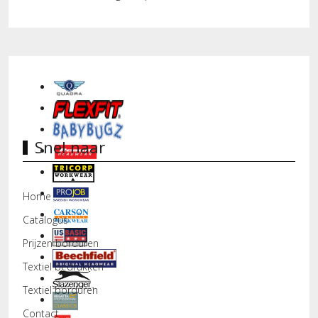
Snel naar
Home
Catalogus
Prijzen borduren
Textiel bedrukken
Textiel borduren
Contact