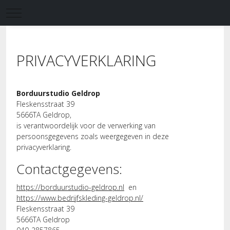
Mobile Menu Toggle
U bevindt zich hier:
Home
PRIVACYVERKLARING
Borduurstudio Geldrop
Fleskensstraat 39
5666TA Geldrop,
is verantwoordelijk voor de verwerking van
persoonsgegevens zoals weergegeven in deze
privacyverklaring.
Contactgegevens:
https://borduurstudio-geldrop.nl
en
https://www.bedrijfskleding-geldrop.nl/
Fleskensstraat 39
5666TA Geldrop