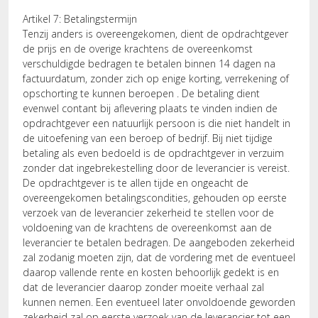
Artikel 7: Betalingstermijn
Tenzij anders is overeengekomen, dient de opdrachtgever
de prijs en de overige krachtens de overeenkomst
verschuldigde bedragen te betalen binnen 14 dagen na
factuurdatum, zonder zich op enige korting, verrekening of
opschorting te kunnen beroepen . De betaling dient
evenwel contant bij aflevering plaats te vinden indien de
opdrachtgever een natuurlijk persoon is die niet handelt in
de uitoefening van een beroep of bedrijf. Bij niet tijdige
betaling als even bedoeld is de opdrachtgever in verzuim
zonder dat ingebrekestelling door de leverancier is vereist.
De opdrachtgever is te allen tijde en ongeacht de
overeengekomen betalingscondities, gehouden op eerste
verzoek van de leverancier zekerheid te stellen voor de
voldoening van de krachtens de overeenkomst aan de
leverancier te betalen bedragen. De aangeboden zekerheid
zal zodanig moeten zijn, dat de vordering met de eventueel
daarop vallende rente en kosten behoorlijk gedekt is en
dat de leverancier daarop zonder moeite verhaal zal
kunnen nemen. Een eventueel later onvoldoende geworden
zekerheid zal op eerste verzoek van de leverancier tot een