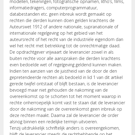
modellen, tekeningen, fotografische opnamen, litho’s, films,
informatiedragers, computerprogrammatuur,
databestanden etc. geen inbreuk wordt gemaakt op
rechten die derden kunnen doen gelden krachtens de
Auteurswet 1912 of andere nationale, supranationale of
internationale regelgeving op het gebied van het
auteursrecht of het recht van de industriële eigendom dan
wel het recht met betrekking tot de onrechtmatige daad.
De opdrachtgever vrijwaart de leverancier zowel in als
buiten rechte voor alle aanspraken die derden krachtens
even bedoelde wet of regelgeving geldend kunnen maken.
Indien ten aanzien van de juistheid van de door de den
gepretendeerde rechten als bedoeld in lid 1 van dit artikel
gerede twijfel ontstaat of blijft bestaan, is de leverancier
bevoegd maar niet gehouden de nakoming van de
overeenkomst op te schorten tot het moment waarop in
rechte onherroepelijk komt vast te staan dat de leverancier
door de nakoming van de overeenkomst geen inbreuk op
deze rechten maakt. Daarna zal de leverancier de order
alsnog binnen een redelijke termijn uitvoeren.
Tenzij uitdrukkelijk schriftelijk anders is overeengekomen,
blijft de leverancier steeds de rechthebbende op het