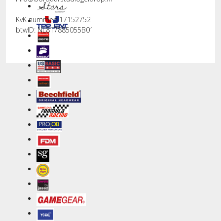
KvK nummer: 17152752
btwID: NL817885055B01