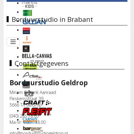
Borduurstudio in Brabant
Contactgegevens
Borduurstudio Geldrop
Miriam & Frank Aanraad
Fleskensstraat 39
5666 TA Geldrop
(040) 285 78 65
Ma-Vr: 9.00 - 18.00
info@borduurstudiogeldrop.nl