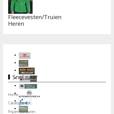
Fleecevesten/Truien
Heren
Snel naar
Home
Catalogus
Prijzen borduren