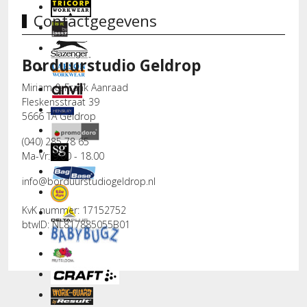
Contactgegevens
Borduurstudio Geldrop
Miriam & Frank Aanraad
Fleskensstraat 39
5666 TA Geldrop
(040) 285 78 65
Ma-Vr: 9.00 - 18.00
info@borduurstudiogeldrop.nl
KvK nummer: 17152752
btwID: NL817885055B01