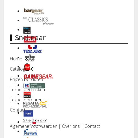
Snel naar
Home
Catalogus
Prijzen borduren
Textiel bedrukken
Textiel borduren
Contact
Algemene Voorwaarden
|
Over ons
|
Contact