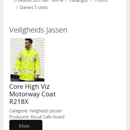
U bevindt zich hier:
Home
Catalogus
T-shirts
Dames T-shirts
Veiligheids Jassen
Core High Viz
Motorway Coat
R218X
Categorie:
Veiligheids Jassen
Producent:
Result Safe-Guard
Meer...