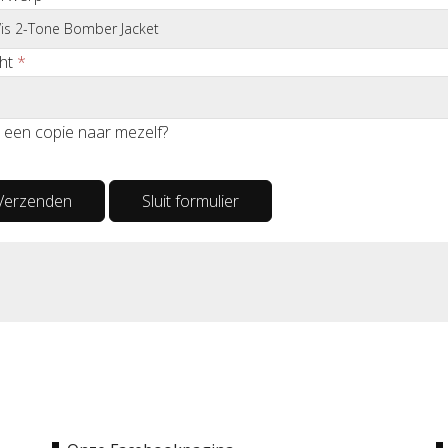
ht
*
 een copie naar mezelf?
Verzenden
Sluit formulier