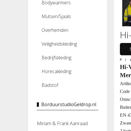
Bodywarmers
Mutsen/Sjaals
Overhemden
Hi
Veiligheidskleding
Bedrijfskleding
Pr
Hi-
Horecakleding
Mer
Artik
Badstof
Code 
Omsch
BorduurstudioGeldrop.nl
Buite
EN 47
Miriam & Frank Aanraad
Zware
2 bui