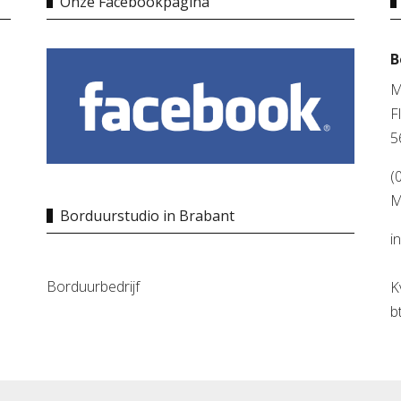
Onze Facebookpagina
B
M
F
5
(
M
Borduurstudio in Brabant
i
Borduurbedrijf
K
b