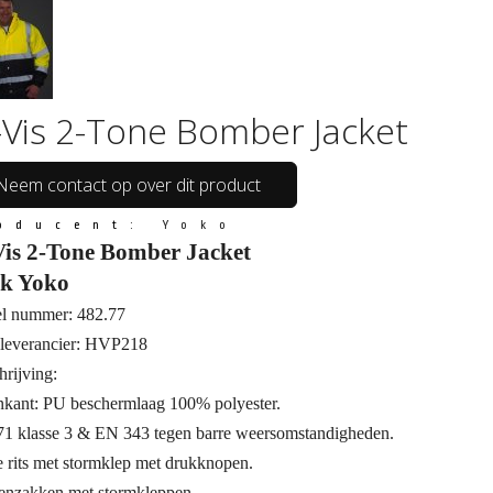
-Vis 2-Tone Bomber Jacket
Neem contact op over dit product
oducent:
Yoko
Vis 2-Tone Bomber Jacket
k Yoko
el nummer: 482.77
leverancier: HVP218
rijving:
nkant: PU beschermlaag 100% polyester.
1 klasse 3 & EN 343 tegen barre weersomstandigheden.
 rits met stormklep met drukknopen.
tenzakken met stormkleppen.