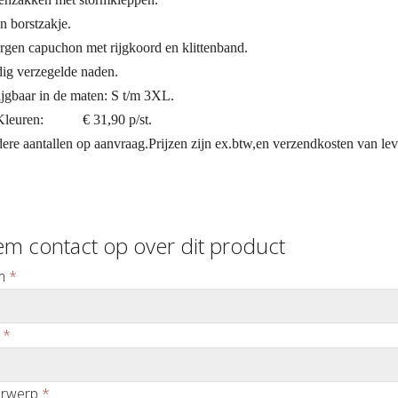
n borstzakje.
rgen capuchon met rijgkoord en klittenband.
dig verzegelde naden.
ijgbaar in de maten: S t/m 3XL.
 Kleuren: € 31,90 p/st.
ere aantallen op aanvraag.Prijzen zijn ex.btw,en verzendkosten van lev
m contact op over dit product
m
*
*
rwerp
*