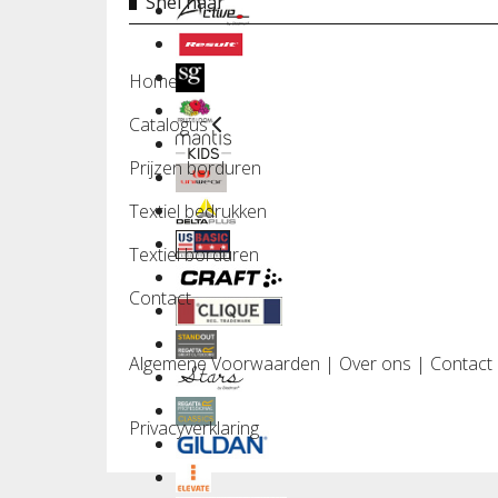
Snel naar
Home
Catalogus
Prijzen borduren
Textiel bedrukken
Textiel borduren
Contact
Algemene Voorwaarden
|
Over ons
|
Contact
Privacyverklaring