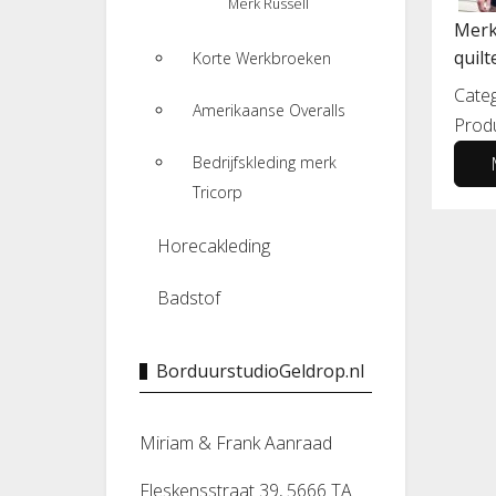
Merk Russell
Merk
quil
Korte Werkbroeken
Categ
Amerikaanse Overalls
Prod
Bedrijfskleding merk
Tricorp
Horecakleding
Badstof
BorduurstudioGeldrop.nl
Miriam & Frank Aanraad
Fleskensstraat 39, 5666 TA