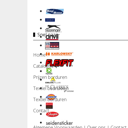
Snel naar
Home
Catalogus
Prijzen borduren
Textiel bedrukken
Textiel borduren
Contact
Algemene Voorwaarden
|
Over ons
|
Contact