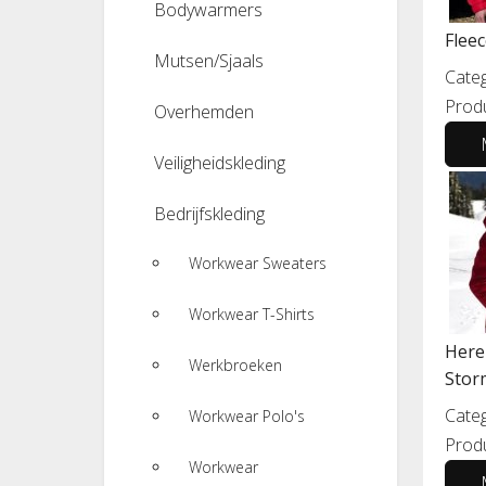
Bodywarmers
Fleec
Mutsen/Sjaals
Categ
Prod
Overhemden
Veiligheidskleding
Bedrijfskleding
Workwear Sweaters
Workwear T-Shirts
Heren
Werkbroeken
Stor
Categ
Workwear Polo's
Prod
Workwear