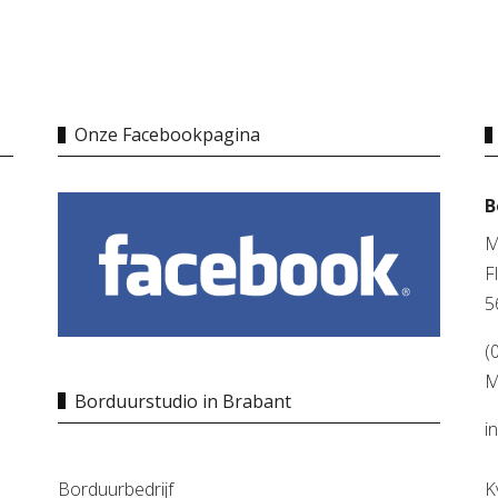
Onze Facebookpagina
B
M
F
5
(
M
Borduurstudio in Brabant
i
Borduurbedrijf
K