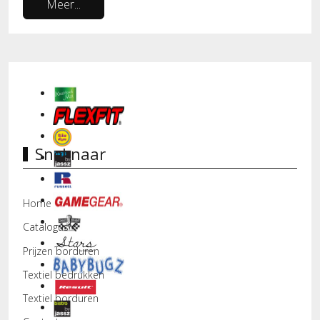
Meer...
Snel naar
Home
Catalogus
Prijzen borduren
Textiel bedrukken
Textiel borduren