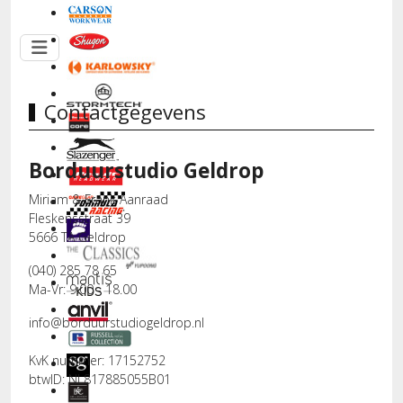
Contactgegevens
Borduurstudio Geldrop
Miriam & Frank Aanraad
Fleskensstraat 39
5666 TA Geldrop
(040) 285 78 65
Ma-Vr: 9.00 - 18.00
info@borduurstudiogeldrop.nl
KvK nummer: 17152752
btwID: NL817885055B01