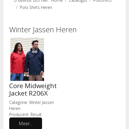
U bevindt zich hier:
Home
Catalogus
Poloshirts
Polo Shirts Heren
Winter Jassen Heren
Core Midweight
Jacket R206X
Categorie:
Winter Jassen
Heren
Producent:
Result
Meer...