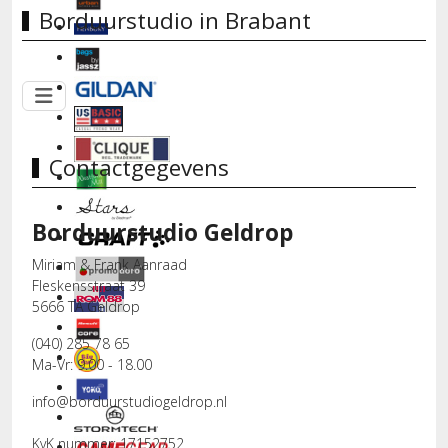
Borduurstudio in Brabant
Contactgegevens
Borduurstudio Geldrop
Miriam & Frank Aanraad
Fleskensstraat 39
5666 TA Geldrop
(040) 285 78 65
Ma-Vr: 9.00 - 18.00
info@borduurstudiogeldrop.nl
KvK nummer: 17152752