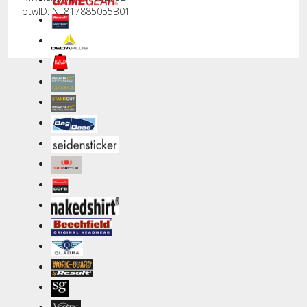
btwID: NL817885055B01