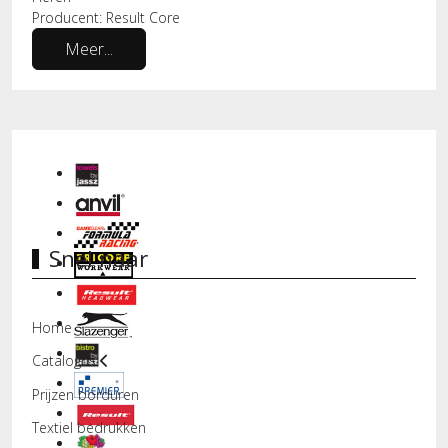
Producent:
Result Core
Meer...
Snel naar
Home
Catalogus
Prijzen borduren
Textiel bedrukken