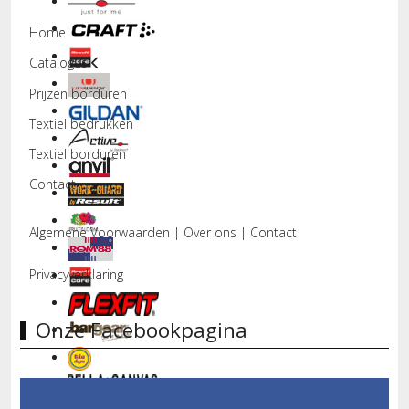
Home
Catalogus
Prijzen borduren
Textiel bedrukken
Textiel borduren
Contact
Algemene Voorwaarden
|
Over ons
|
Contact
Privacyverklaring
Onze Facebookpagina