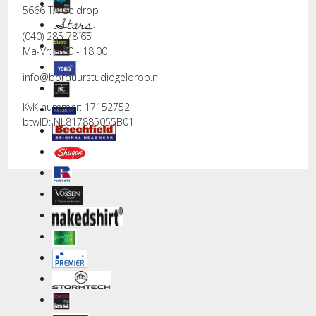
5666 TA Geldrop
(040) 285 78 65
Ma-Vr: 9.00 - 18.00
info@borduurstudiogeldrop.nl
KvK nummer: 17152752
btwID: NL817885055B01