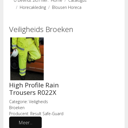
U bevindt zich hier:
Home
Catalogus
Horecakleding
Blousen Horeca
Veiligheids Broeken
High Profile Rain
Trousers R022X
Categorie:
Veiligheids
Broeken
Producent:
Result Safe-Guard
Meer...