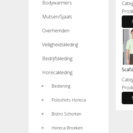
Bodywarmers
Categ
Prod
Mutsen/Sjaals
Overhemden
Veiligheidskleding
Bedrijfskleding
Scaf
Horecakleding
Categ
Bediening
Prod
Poloshirts Horeca
Bistro Schorten
Horeca Broeken