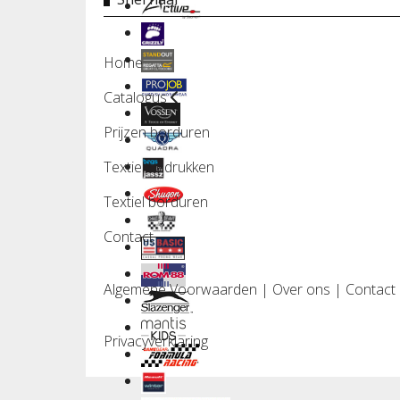
Home
Catalogus
Prijzen borduren
Textiel bedrukken
Textiel borduren
Contact
Algemene Voorwaarden
|
Over ons
|
Contact
Privacyverklaring