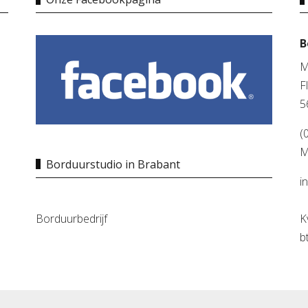
B
M
F
5
(
M
Borduurstudio in Brabant
i
Borduurbedrijf
K
b