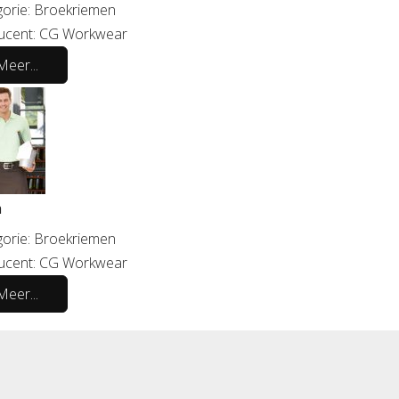
orie:
Broekriemen
ucent:
CG Workwear
Meer...
a
orie:
Broekriemen
ucent:
CG Workwear
Meer...