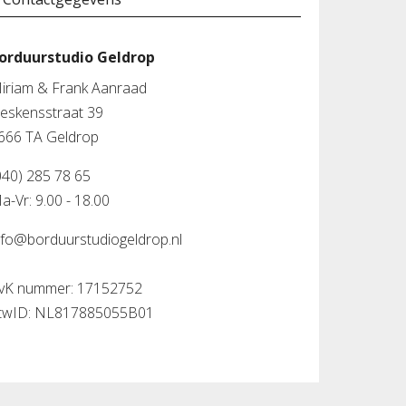
orduurstudio Geldrop
iriam & Frank Aanraad
leskensstraat 39
666 TA Geldrop
040) 285 78 65
a-Vr: 9.00 - 18.00
nfo@borduurstudiogeldrop.nl
vK nummer: 17152752
twID: NL817885055B01