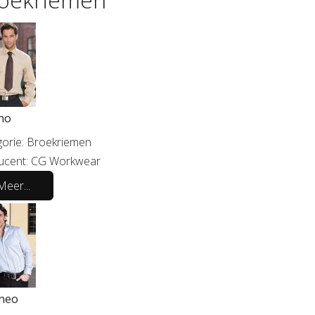
no
orie:
Broekriemen
ucent:
CG Workwear
Meer...
neo