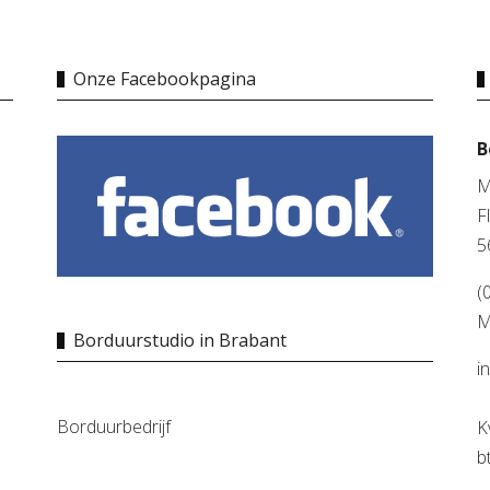
Onze Facebookpagina
B
M
F
5
(
M
Borduurstudio in Brabant
i
Borduurbedrijf
K
b