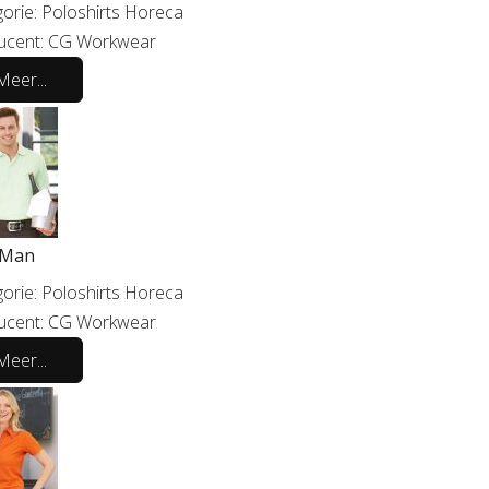
orie:
Poloshirts Horeca
ucent:
CG Workwear
Meer...
 Man
orie:
Poloshirts Horeca
ucent:
CG Workwear
Meer...