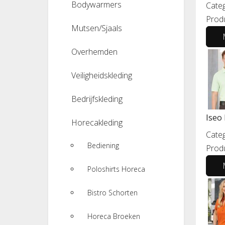
Bodywarmers
Categ
Prod
Mutsen/Sjaals
Overhemden
Veiligheidskleding
Bedrijfskleding
Iseo
Horecakleding
Categ
Bediening
Prod
Poloshirts Horeca
Bistro Schorten
Horeca Broeken