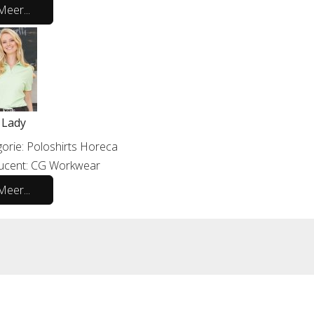
Meer...
 Lady
orie:
Poloshirts Horeca
ucent:
CG Workwear
Meer...