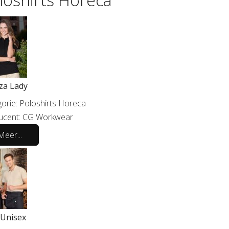
za Lady
orie:
Poloshirts Horeca
ucent:
CG Workwear
Meer...
 Unisex