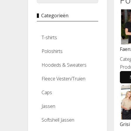
Categorieën
T-shirts
Faen
Poloshirts
Categ
Hoodeds & Sweaters
Prod
Fleece Vesten/Truien
Caps
Jassen
Softshell Jassen
Grisi