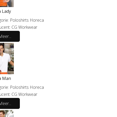
a Lady
orie:
Poloshirts Horeca
ucent:
CG Workwear
Meer...
a Man
orie:
Poloshirts Horeca
ucent:
CG Workwear
Meer...