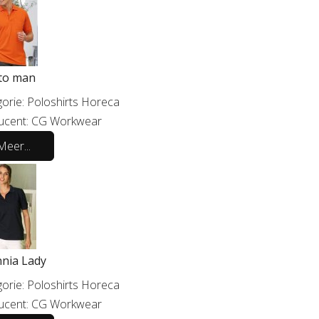
to man
orie:
Poloshirts Horeca
ucent:
CG Workwear
Meer...
nnia Lady
orie:
Poloshirts Horeca
ucent:
CG Workwear