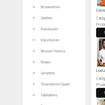
Broekriemen
Lisci
Categ
Giletten
Prod
Koksbuizen
Koksmutsen
Blousen Horeca
Rokjes
Lucc
Servetten
Categ
Stropdassen/Sjaals
Prod
Tafellakens