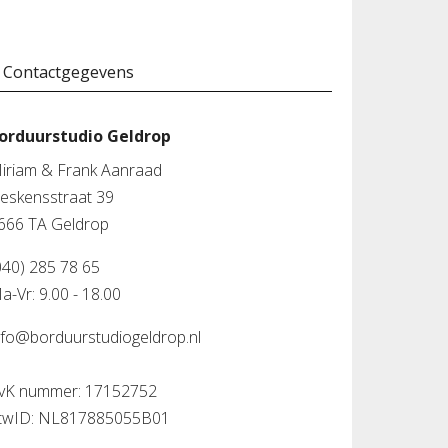
Contactgegevens
orduurstudio Geldrop
iriam & Frank Aanraad
leskensstraat 39
666 TA Geldrop
040) 285 78 65
a-Vr: 9.00 - 18.00
nfo@borduurstudiogeldrop.nl
vK nummer: 17152752
twID: NL817885055B01