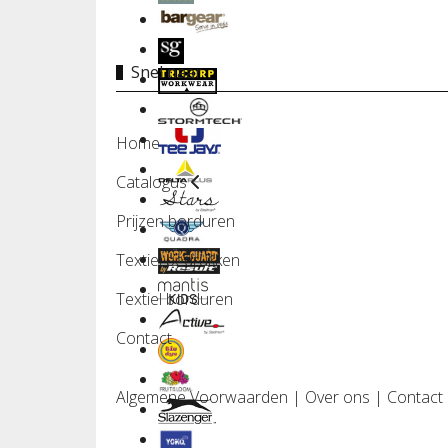
Snel naar
Home
Catalogus
Prijzen borduren
Textiel bedrukken
Textiel borduren
Contact
Algemene Voorwaarden
|
Over ons
|
Contact