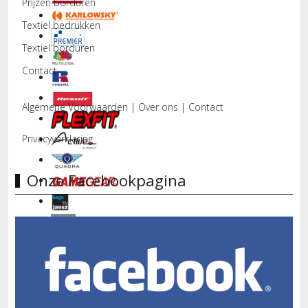
Prijzen borduren
Textiel bedrukken
Textiel borduren
Contact
Algemene Voorwaarden
|
Over ons
|
Contact
Privacyverklaring
Onze Facebookpagina