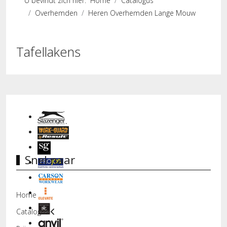
U bevindt zich hier:
Home
Catalogus
Overhemden
Heren Overhemden Lange Mouw
Tafellakens
Snel naar
Home
Catalogus