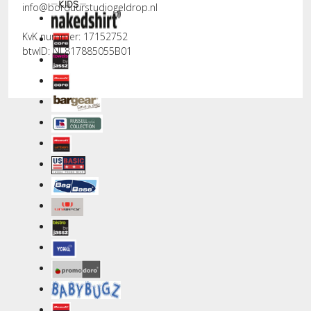
info@borduurstudiogeldrop.nl
KvK nummer: 17152752
btwID: NL817885055B01