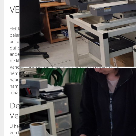
VELDHOVEN
Het laten maken van nieuwe bedrijfskleding is een
belangrijke stap voor elk bedrijf. U wilt dat uw mensen er
uniform en representatief uitzien en dat gelijk duidelijk is
dat deze mensen uw bedrijf vertegenwoordigen. Aan de
andere kant is het voor u en uw mensen ook belangrijk dat
de kleding prettig zit en dat u hier goed in kunt werken.
Vandaar ook dat we u aanraden om eens contact op te
Borduurmachines
nemen met Borduurstudio Geldrop als u op zoek bent
naar nieuwe bedrijfskleding. Bij ons bedrijf kunnen we
namelijk niet alleen maar een logo op uw kleding borduren,
maar ook de bijbehorende kleding leveren.
De borduurstudio voor
Veldhoven
U heeft een bedrijf in Veldhoven en bent nu op zoek naar
een bedrijf dat nieuwe bedrijfskleding aan u kan leveren?