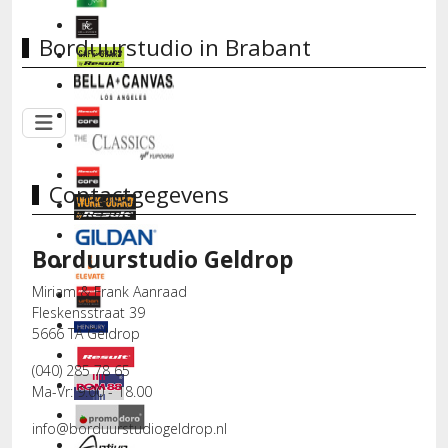
Borduurstudio in Brabant
Contactgegevens
Borduurstudio Geldrop
Miriam & Frank Aanraad
Fleskensstraat 39
5666 TA Geldrop
(040) 285 78 65
Ma-Vr: 9.00 - 18.00
info@borduurstudiogeldrop.nl