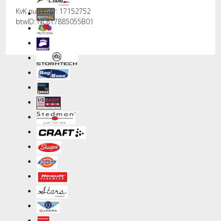
KvK nummer: 17152752
btwID: NL817885055B01