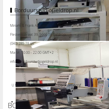
BorduurstudioGeldrop.nl
Miriam & Frank Aanraad
Fleskensstraat 39, 5666 TA Geldrop
Borduurmachines
(040) 285 78 65
Ma-Vr: 10.00 - 22.00 GMT+2
info@borduurstudiogeldrop.nl
U bevindt zich hier:
Home
Borduurbedrijf
BORDUURSTUDIO