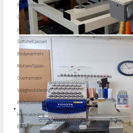
Fleece Vesten/Truien
Caps
Jassen
Borduurstudio
Softshell Jassen
Bodywarmers
Mutsen/Sjaals
Overhemden
Veiligheidskleding
Bedrijfskleding
Horecakleding
Badstof