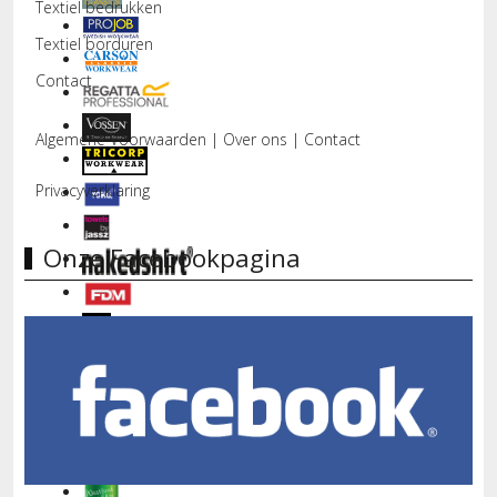
Textiel bedrukken
Textiel borduren
Contact
Algemene Voorwaarden
|
Over ons
|
Contact
Privacyverklaring
Onze Facebookpagina