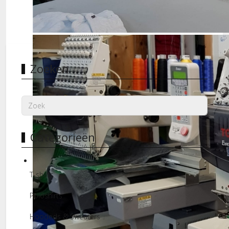
Borduurmachines
Zoeken
Categorieën
T-shirts
Poloshirts
Hoodeds & Sweaters