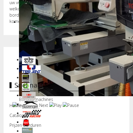
uw vragen te laten beantwoorden. U bent ook altijd
welkom om een keer bij ons langs te komen en bij onze
borduurservice voor Veldhoven onze hoge kwaliteit te
komen bekijken.
Snel naar
Borduurmachines
Home
Catalogus
Prijzen borduren