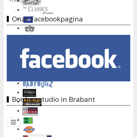
Privacyverklaring
Onze Facebookpagina
Borduurstudio in Brabant