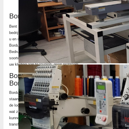
Borduurstudio Best
Bent U eigenaar van een bedrijf in Best, en op zoek naar nieuwe
bedrijfskleding. U wilt dan professionele werkkleding hebben voor
u en uw mensen waar u mee voor de dag kunt komen. Wij van
Borduurstudio Geldrop zijn gespecialiseerd in het Borduren en
Bedrukken van bedrijfskleding. Ook zijn wij leverancier van allerlei
soorten en merken bedrijfskleding, maar U bent ook vrij om zelf
uw kleding aan te leveren, geen probleem.
Borduurmachines
Borduurstudio Geldrop de
Borduurstudio voor Best
Borduurstudio Geldrop? Wij zijn de borduurstudio voor Best en
staan voor service en kwaliteit. Ons bedrijf bestaat al 15 jaar, in
de loop der jaren hebben we een behoorlijk netwerk opgebouwd
wat zich steeds verder uitbreidt. Hoofdzaak is borduren, maar wij
kunnen wij uw logo ook laten zeefdrukken of voorzien van
transferdruk. Voor meer informatie neem contact met ons op voor