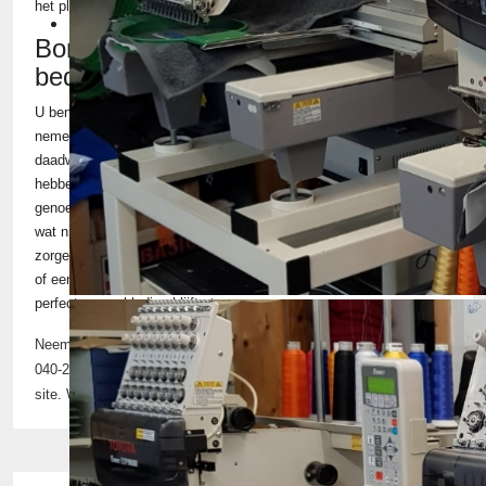
het plannen van een afspraak.
Borduren en bedrukken voor
bedrijven uit Best?
U bent altijd welkom om een keer langs te komen om een kijkje te
nemen in onze borduurstudio. U zult dan zien dat wij
daadwerkelijk de hoogste kwaliteit bedrijfskleding voor u klaar
hebben staan. We kunnen ons goed voorstellen dat u geen
genoegen wilt nemen met kwalitatief mindere kleding, of een logo
wat niet mooi bedrukt of geborduurd is. Bij ons hoeft u daar geen
zorgen om te maken. Of u nu op zoek bent naar een geborduurd
of een gedrukt logo, wij zorgen ervoor dat dit vele jaren helemaal
perfect op uw kleding blijft staan.
Borduurstudio
Neem dan contact op voor meer informatie via telefoonnummer
040-2857865 of stuur een bericht via het contactformulier op de
site. Wij nemen dan contact met u op!