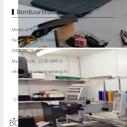
BorduurstudioGeldrop.nl
Miriam & Frank Aanraad
Fleskensstraat 39, 5666 TA Geldrop
Borduurstudio
(040) 285 78 65
Ma-Vr: 10.00 - 22.00 GMT+2
info@borduurstudiogeldrop.nl
U bevindt zich hier:
Home
Borduurbedrijf
BORDUURSTUDIO BEST