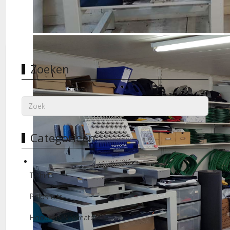
Borduurmachines
Zoeken
Categorieën
T-shirts
Poloshirts
Hoodeds & Sweaters