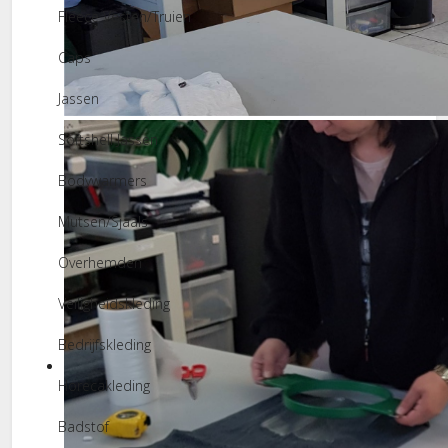
Fleece Vesten/Truien
Caps
Jassen
Borduurmachines
Softshell Jassen
Bodywarmers
Mutsen/Sjaals
Overhemden
Veiligheidskleding
Bedrijfskleding
Horecakleding
Badstof