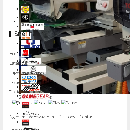
Snel naar
Home
Catalogus
Prijzen borduren
Textiel bedrukken
Textiel borduren
Borduurmachines
Contact
Algemene Voorwaarden
|
Over ons
|
Contact