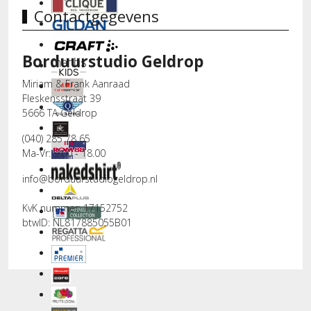
Contactgegevens
Borduurstudio Geldrop
Miriam & Frank Aanraad
Fleskensstraat 39
5666 TA Geldrop
(040) 285 78 65
Ma-Vr: 9.00 - 18.00
info@borduurstudiogeldrop.nl
KvK nummer: 17152752
btwID: NL817885055B01