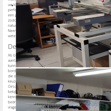
uw logo er straks helemaal perfect uitziet. Elk logo moet er
perfect uitzien, in de juiste vormen en kleuren. Wij hebben
een groot aantal verschillende kleuren voorradig en weten
zodoende zeker dat we ook uw logo helemaal
natuurgetrouw na kunnen maken op uw bedrijfskleding.
Neem dan ook eens een kijkje op onze site als u meer wilt
weten over de mogelijkheden die u bij ons heeft.
De borduurservice voor Oirschot
Als borduurstudio voor Oirschot hebben wij een groot
aantal mensen aan perfecte bedrijfskleding geholpen. We
kunnen uw logo daarbij niet alleen maar op uw kleding
Borduurmachines
borduren, maar ook zeefdrukken. Dit is een druktechniek
die ook een hoge kwaliteit voortbrengt. U heeft bij ons de
keuze. Kom anders eens langs bij ons borduurbedrijf voor
Oirschot als u de kwaliteit eens met eigen ogen wil
bekijken. Als borduurservice voor Oirschot hebben wij de
kennis, mensen en apparatuur om u aan de best mogelijke
bedrijfskleding te helpen! Wij staan altijd klaar om al uw
vragen te beantwoorden.