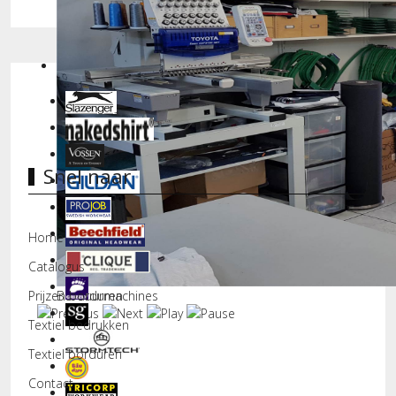
Snel naar
Home
Catalogus
Borduurmachines
Prijzen borduren
Textiel bedrukken
Textiel borduren
Contact