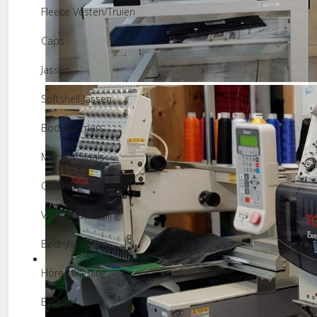
Fleece Vesten/Truien
Caps
Jassen
Borduurmachines
Softshell Jassen
Bodywarmers
Mutsen/Sjaals
Overhemden
Veiligheidskleding
Bedrijfskleding
Horecakleding
Badstof