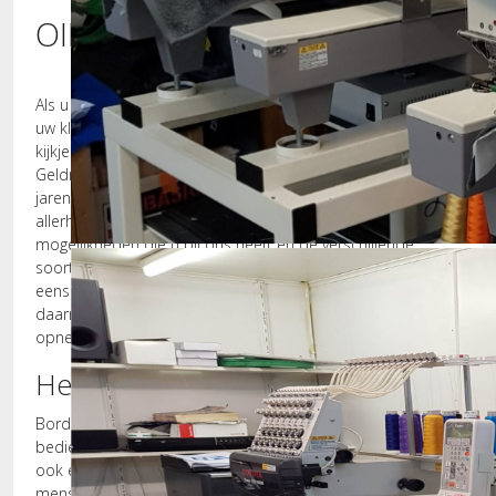
OIRSCHOT
Als u op zoek bent naar een bedrijf dat mooi uw logo op
uw kleding kan zetten, dan raden wij u aan om eens een
kijkje te komen nemen op onze website. Bij Borduurstudio
Geldrop vindt u de hoogst mogelijke kwaliteit. Wij hebben
jarenlange ervaring met het borduren van logo's op
allerhande soorten kleding. Wilt u meer weten over de
mogelijkheden die u bij ons heeft en de verschillende
Borduurmachines
soorten kleding die wij leveren? Dan raden we u aan om
eens een kijkje te nemen op onze website. U kunt
daarnaast natuurlijk ook altijd even contact met ons
opnemen als u vragen heeft.
Het borduurbedrijf voor Oirschot
Borduurstudio Geldrop is gevestigd in Geldrop, maar
bedient bedrijven vanuit de hele regio. Zodoende zijn wij
ook een borduurstudio voor Oirschot. We hebben de
mensen en apparatuur klaarstaan om ervoor te zorgen dat