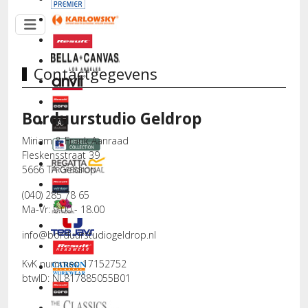
Contactgegevens
Borduurstudio Geldrop
Miriam & Frank Aanraad
Fleskensstraat 39
5666 TA Geldrop
(040) 285 78 65
Ma-Vr: 9.00 - 18.00
info@borduurstudiogeldrop.nl
KvK nummer: 17152752
btwID: NL817885055B01