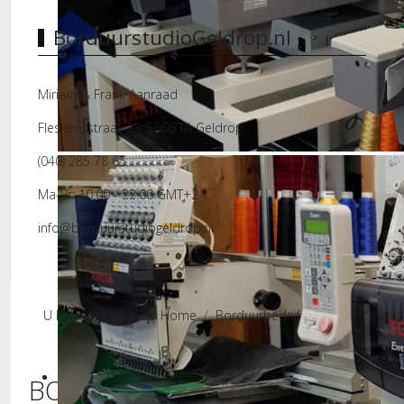
BorduurstudioGeldrop.nl
Miriam & Frank Aanraad
Fleskensstraat 39, 5666 TA Geldrop
Borduurstudio
(040) 285 78 65
Ma-Vr: 10.00 - 22.00 GMT+2
info@borduurstudiogeldrop.nl
U bevindt zich hier:
Home
Borduurbedrijf
BORDUURSTUDIO