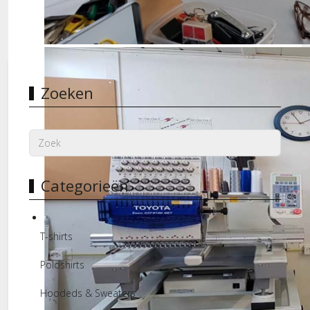
Borduurstudio
Zoeken
Categorieën
T-shirts
Poloshirts
Hoodeds & Sweaters