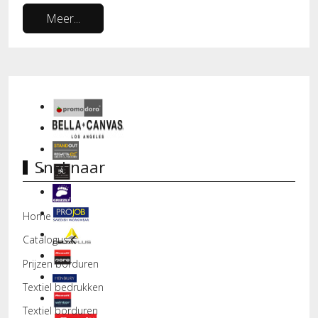
Meer...
Snel naar
Home
Catalogus
Prijzen borduren
Textiel bedrukken
Textiel borduren