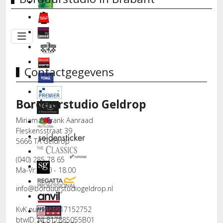
Contactgegevens
Borduurstudio Geldrop
Miriam & Frank Aanraad
Fleskensstraat 39
5666 TA Geldrop
(040) 285 78 65
Ma-Vr: 9.00 - 18.00
info@borduurstudiogeldrop.nl
KvK nummer: 17152752
btwID: NL817885055B01