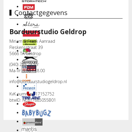
Contactgegevens
Borduurstudio Geldrop
Miriam & Frank Aanraad
Fleskensstraat 39
5666 TA Geldrop
(040) 285 78 65
Ma-Vr: 9.00 - 18.00
info@borduurstudiogeldrop.nl
KvK nummer: 17152752
btwID: NL817885055B01