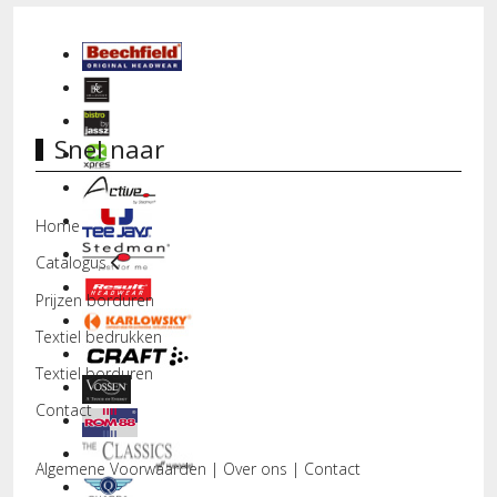
Snel naar
Home
Catalogus
Prijzen borduren
Textiel bedrukken
Textiel borduren
Contact
Algemene Voorwaarden
|
Over ons
|
Contact