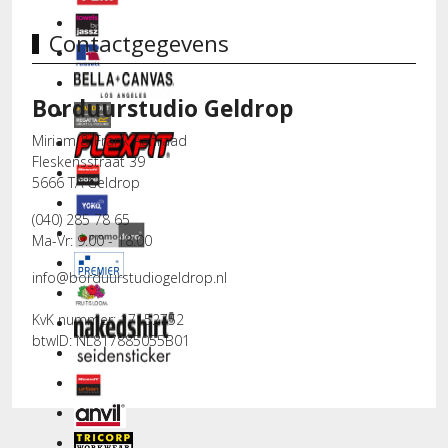
Contactgegevens
Borduurstudio Geldrop
Miriam & Frank Aanraad
Fleskensstraat 39
5666 TA Geldrop
(040) 285 78 65
Ma-Vr: 9.00 - 18.00
info@borduurstudiogeldrop.nl
KvK nummer: 17152752
btwID: NL817885055B01