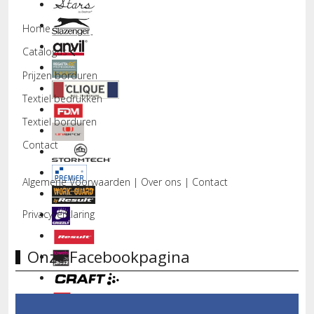
Home
Catalogus
Prijzen borduren
Textiel bedrukken
Textiel borduren
Contact
Algemene Voorwaarden
|
Over ons
|
Contact
Privacyverklaring
Onze Facebookpagina