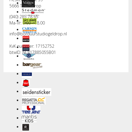
5666 TA Geldrop
(040) 285 78 65
Ma-Vr: 9.00 - 18.00
info@borduurstudiogeldrop.nl
KvK nummer: 17152752
btwID: NL817885055B01