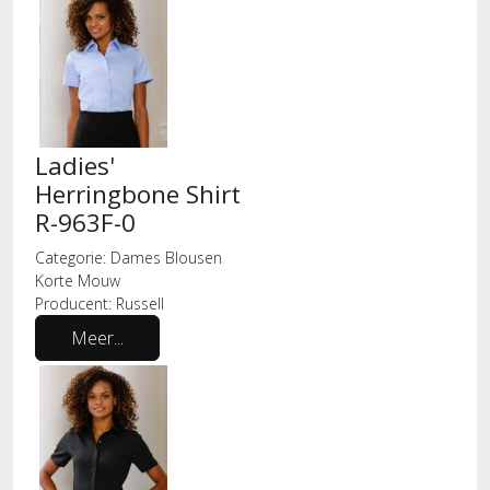
Ladies'
Herringbone Shirt
R-963F-0
Categorie:
Dames Blousen
Korte Mouw
Producent:
Russell
Meer...