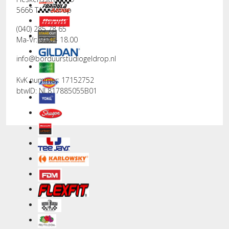
5666 TA Geldrop
(040) 285 78 65
Ma-Vr: 9.00 - 18.00
info@borduurstudiogeldrop.nl
KvK nummer: 17152752
btwID: NL817885055B01