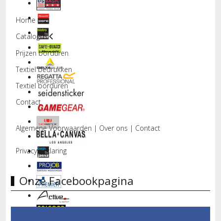
Home
Catalogus
Prijzen borduren
Textiel bedrukken
Textiel borduren
Contact
Algemene Voorwaarden
|
Over ons
|
Contact
Privacyverklaring
Onze Facebookpagina