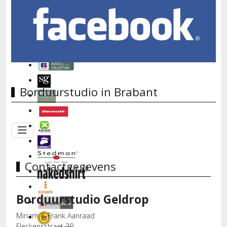
Borduurstudio in Brabant
Contactgegevens
Borduurstudio Geldrop
Miriam & Frank Aanraad
Fleskensstraat 39