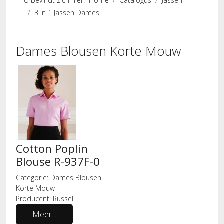
U bevindt zich hier:
Home
Catalogus
Jassen
3 in 1 Jassen Dames
Dames Blousen Korte Mouw
Cotton Poplin
Blouse R-937F-0
Categorie:
Dames Blousen
Korte Mouw
Producent:
Russell
Meer...