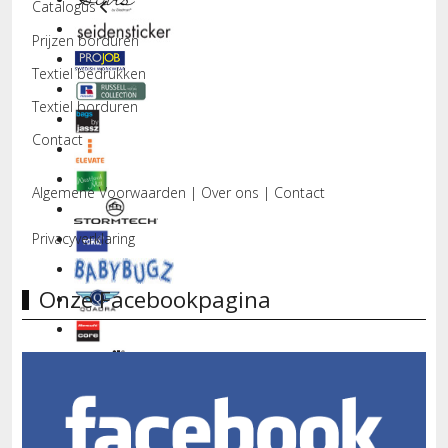
Catalogus
Prijzen borduren
Textiel bedrukken
Textiel borduren
Contact
Algemene Voorwaarden
|
Over ons
|
Contact
Privacyverklaring
Onze Facebookpagina