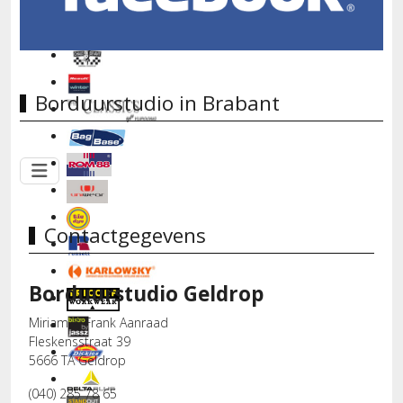
Borduurstudio in Brabant
Contactgegevens
Borduurstudio Geldrop
Miriam & Frank Aanraad
Fleskensstraat 39
5666 TA Geldrop
(040) 285 78 65