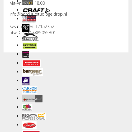
Ma-Vr: 9.00 - 18.00
info@borduurstudiogeldrop.nl
KvK nummer: 17152752
btwID: NL817885055B01