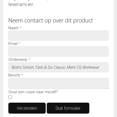
leverancier.
Neem contact op over dit product
Naam
*
Email
*
Onderwerp
*
Bericht
*
Stuur een copie naar mezelf?
Verzenden
Sluit formulier