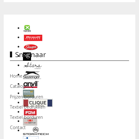
Snel naar
Home
Catalogus
Prijzen borduren
Textiel bedrukken
Textiel borduren
Contact