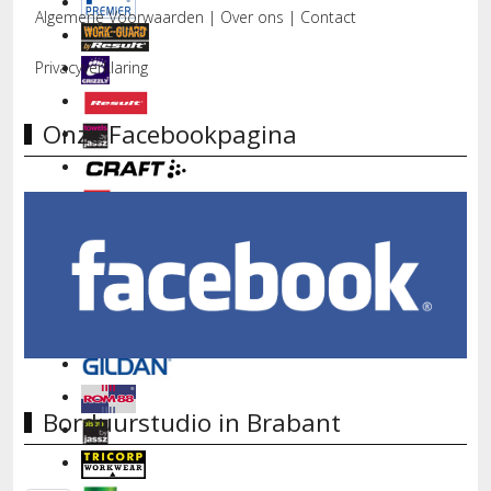
Algemene Voorwaarden
|
Over ons
|
Contact
Privacyverklaring
Onze Facebookpagina
Borduurstudio in Brabant