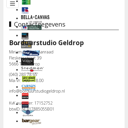
Contactgegevens
Borduurstudio Geldrop
Miriam & Frank Aanraad
Fleskensstraat 39
5666 TA Geldrop
(040) 285 78 65
Ma-Vr: 9.00 - 18.00
info@borduurstudiogeldrop.nl
KvK nummer: 17152752
btwID: NL817885055B01