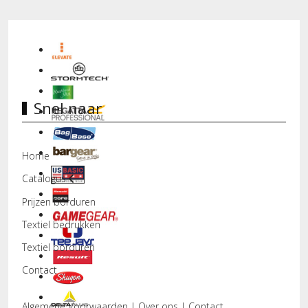
Snel naar
Home
Catalogus
Prijzen borduren
Textiel bedrukken
Textiel borduren
Contact
Algemene Voorwaarden
|
Over ons
|
Contact