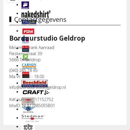
Contactgegevens
Borduurstudio Geldrop
Miriam & Frank Aanraad
Fleskensstraat 39
5666 TA Geldrop
(040) 285 78 65
Ma-Vr: 9.00 - 18.00
info@borduurstudiogeldrop.nl
KvK nummer: 17152752
btwID: NL817885055B01