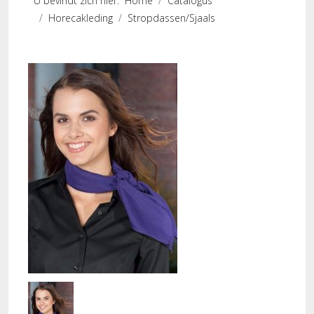
U bevindt zich hier:
Home
Catalogus
Horecakleding
Stropdassen/Sjaals